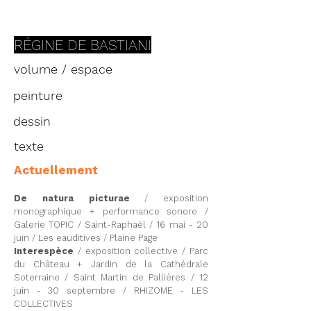
RÉGINE
DE BASTIANI
volume / espace
peinture
dessin
texte
Actuellement
De natura picturae
/ exposition
monographique
+ performance sonore /
Galerie TOPIC / Saint-Raphaël / 16 mai - 20
juin / Les eauditives / Plaine Page
Interespèce
/ exposition collective / Parc
du Château + Jardin de la Cathédrale
Soterraine / Saint Martin de Pallières / 12
juin - 30 septembre / RHIZOME - LES
COLLECTIVES