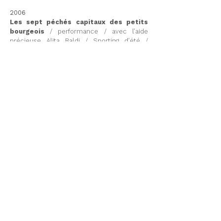
2006
Les sept péchés capitaux des petits
bourgeois
/ performance / avec l’aide
précieuse Alita Baldi / Sporting d’été /
Monaco
2005
Grisha Bruskin
/ scénographie d’exposition
/ galerie Marlborough / Monaco
Acte 1 pour un nouveau Musée
/
scénographie d’exposition / section Casse-
Noisette / galerie du quai Antoine Ier /
Monaco
Avant les beaux jours
/ exposition
collective / galerie du quai Antoine Ier /
Monaco
2004
Scénographie urbaine – Printemps des
arts
/ installation urbaine / Marc Monet /
Auditorium Rainier III / Monaco
2003