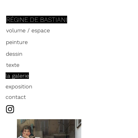
RÉGINE
DE BASTIANI
volume / espace
peinture
dessin
texte
la galerie
exposition
contact