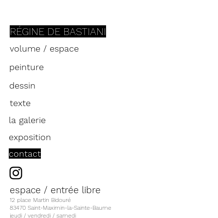
RÉGINE
DE BASTIANI
volume / espace
peinture
dessin
texte
la galerie
exposition
contact
espace / entrée libre
12 place Martin Bidouré
83470 Saint-Maximin-la-Sainte-Baume
jeudi / vendredi / samedi